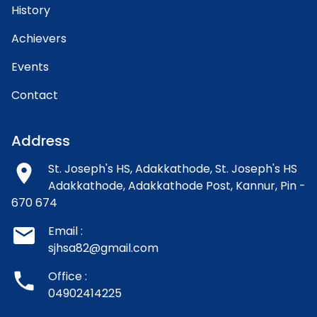
History
Achievers
Events
Contact
Address
room
St. Joseph's HS, Adakkathode,
St. Joseph's HS
Adakkathode, Adakkathode Post, Kannur, Pin -
670 674
email
Email :
sjhsa82@gmail.com
phone
Office :
04902414225