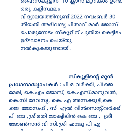
ഹൈസ്കൂളിന് 10 ക്ലാസ് മുറികൾ ഉണ്ട്.
ഒരു കളിസ്ഥലം
വിദ്യാലയത്തിനുണ്ട്.2022 നവംബർ 30
തീയതി അഭിവന്ദ്യ പിതാവ് മാർ ജോസ്
പൊരുന്നേടം സ്കൂളിന് പുതിയ കെട്ടിടം
ഉദ്ഘാടനം ചെയ്തു
നൽകുകയുണ്ടായി.
സ്കൂളിന്റെ മുൻ
പ്രധാനാദ്ധ്യാപകർ :
പി.ഒ വർക്കി, പി.ജെ
മേരി, കെ.എം ജോസ്, കെ.എസ്.മാനുവൽ,
കെ.സി ദേവസ്യ, കെ. എ അന്നക്കുട്ടി,കെ
.ജെ .ജോസഫ് , സി എൽ വിൻസെന്റ്,വർക്കി
പി ജെ ,ശ്രീമതി ജാക്വിലിൻ കെ ജെ , ശ്രീ
ജോൺസൻ വി സി,ശ്രി ഷാജു പി എ