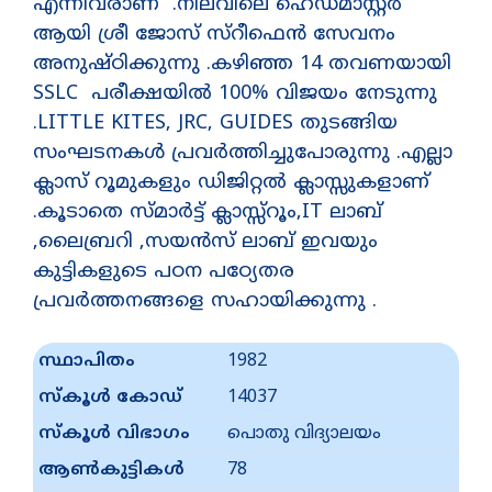
എന്നിവരാണ് .നിലവിലെ ഹെഡ്മാസ്റ്റർ
ആയി ശ്രീ ജോസ് സ്റീഫെന്‍ സേവനം
അനുഷ്ഠിക്കുന്നു .കഴിഞ്ഞ 14 തവണയായി
SSLC പരീക്ഷയിൽ 100% വിജയം നേടുന്നു
.LITTLE KITES, JRC, GUIDES തുടങ്ങിയ
സംഘടനകൾ പ്രവർത്തിച്ചുപോരുന്നു .എല്ലാ
ക്ലാസ് റൂമുകളും ഡിജിറ്റൽ ക്ലാസ്സുകളാണ്
.കൂടാതെ സ്മാർട്ട് ക്ലാസ്സ്‌റൂം,IT ലാബ്
,ലൈബ്രറി ,സയൻസ് ലാബ് ഇവയും
കുട്ടികളുടെ പഠന പഠ്യേതര
പ്രവർത്തനങ്ങളെ സഹായിക്കുന്നു .
സ്ഥാപിതം
1982
സ്കൂൾ കോഡ്
14037
സ്കൂൾ വിഭാഗം
പൊതു വിദ്യാലയം
ആൺകുട്ടികൾ
78