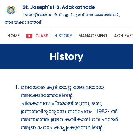
St. Joseph's HS, Adakkathode
സെന്‍റ് ജോസഫ്‌സ് എച് എസ്‌ അടക്കാത്തോട് ,
അടയ്ക്കാത്തോട്
smart_display
HOME
CLASS
HISTORY
MANAGEMENT
ACHIEVE
History
മലയോര കുടിയേറ്റ മേഖലയായ
അടക്കാത്തോടിന്റെ
ചിരകാലസ്വപ്നമായിരുന്നു ഒരു
ഉന്നതവിദ്യാഭ്യാസ സ്ഥാപനം. 1982- ൽ
അന്നത്തെ ഇടവകവികാരി റവ.ഫാദർ
അബ്രാഹാം കാപ്പംകുന്നേലിന്റെ