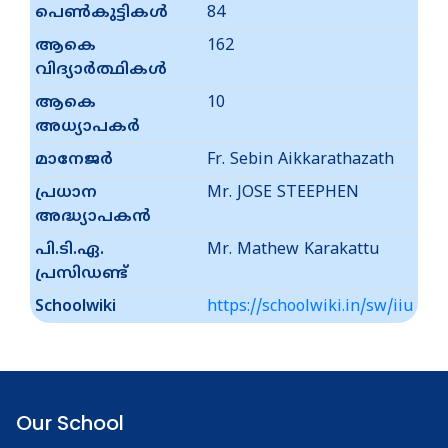
പെൺകുട്ടികൾ
84
ആകെ
162
വിദ്യാർത്ഥികൾ
ആകെ
10
അധ്യാപകർ
മാനേജർ
Fr. Sebin Aikkarathazath
പ്രധാന
Mr. JOSE STEEPHEN
അദ്ധ്യാപകൻ
പി.ടി.ഏ.
Mr. Mathew Karakattu
പ്രസിഡണ്ട്
Schoolwiki
https://schoolwiki.in/sw/iiu
Our School